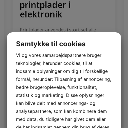
printplader i
elektronik
Printplader anvendes i stort set alle
elektroniske produkter, lige fra små
Samtykke til cookies
gadgets som smartphones og
computere til større industrielle
Vi og vores samarbejdspartnere bruger
maskiner. De sikrer, at alle komponenter
teknologier, herunder cookies, til at
som modstande, kondensatorer, chips
indsamle oplysninger om dig til forskellige
og dioder er korrekt forbundet og
formål, herunder: Tilpasning af annoncering,
fungerer optimalt sammen. En god
bedre brugeroplevelse, funktionalitet,
printplade er afgørende for enhedens
statistik og marketing. Disse oplysninger
pålidelighed og holdbarhed, da dårligt
kan blive delt med annoncerings- og
designede printplader kan føre til fejl og
analysepartnere, som kan kombinere dem
nedbrud.
med data, du tidligere har givet dem eller
de har indsamlet gennem din brug af deres