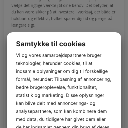
vælge det rigtige værktøj til dine behov. Det betyder, at
du kan være sikker på at investere i værktøj, der både er
holdbart og effektivt, hvilket sparer dig tid og penge på
længere sigt.
Sådan finder du den bedste
Samtykke til cookies
CC Tool værktøjswebshop
Vi og vores samarbejdspartnere bruger
Når du skal vælge en CC Tool værktøjswebshop, bør du
teknologier, herunder cookies, til at
først og fremmest tjekke udvalget og kvaliteten af de
indsamle oplysninger om dig til forskellige
produkter, der tilbydes. En god CC Tool
formål, herunder: Tilpasning af annoncering,
værktøjswebshop har et bredt sortiment, der dækker
bedre brugeroplevelse, funktionalitet,
både kendte mærker og specialværktøj. Det kan også
være en fordel at læse kundeanmeldelser og undersøge
statistik og marketing. Disse oplysninger
webshoppen for at sikre, at de har en god kundeservice
kan blive delt med annoncerings- og
og leveringspolitik.
analysepartnere, som kan kombinere dem
med data, du tidligere har givet dem eller
Desuden bør du overveje, om CC Tool
de har indsamlet gennem din brug af deres