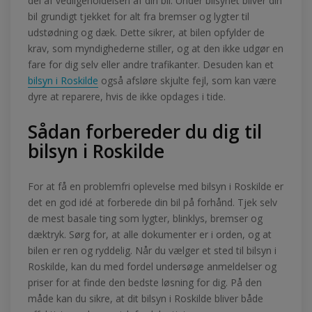
del af vedligeholdelsen af din bil. Under bilsynet bliver din
bil grundigt tjekket for alt fra bremser og lygter til
udstødning og dæk. Dette sikrer, at bilen opfylder de
krav, som myndighederne stiller, og at den ikke udgør en
fare for dig selv eller andre trafikanter. Desuden kan et
bilsyn i Roskilde
også afsløre skjulte fejl, som kan være
dyre at reparere, hvis de ikke opdages i tide.
Sådan forbereder du dig til
bilsyn i Roskilde
For at få en problemfri oplevelse med bilsyn i Roskilde er
det en god idé at forberede din bil på forhånd. Tjek selv
de mest basale ting som lygter, blinklys, bremser og
dæktryk. Sørg for, at alle dokumenter er i orden, og at
bilen er ren og ryddelig. Når du vælger et sted til bilsyn i
Roskilde, kan du med fordel undersøge anmeldelser og
priser for at finde den bedste løsning for dig. På den
måde kan du sikre, at dit bilsyn i Roskilde bliver både